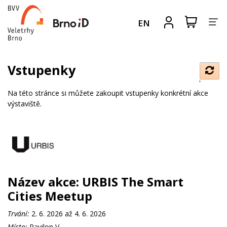
Za
Zobrazit
Registrova
EN
nákupní
se
nav
košík
Vstupenky
Obno
data
Na této stránce si můžete zakoupit vstupenky konkrétní akce
výstaviště.
Název akce:
URBIS The Smart
Cities Meetup
Trvání:
2. 6. 2026 až 4. 6. 2026
Místo:
Pavilon V