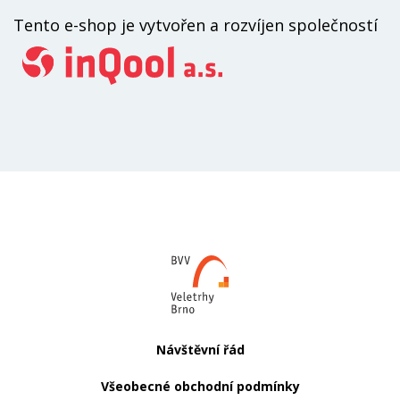
in
Tento e-shop je vytvořen a rozvíjen společností
a.s
Web
BVV.cz
Návštěvní řád
Všeobecné obchodní podmínky