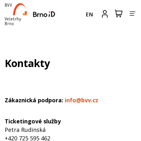
Za
Zobrazit
Registrova
EN
nákupní
se
nav
košík
Kontakty
Zákaznická podpora:
info@bvv.cz
Ticketingové služby
Petra Rudinská
+420 725 595 462