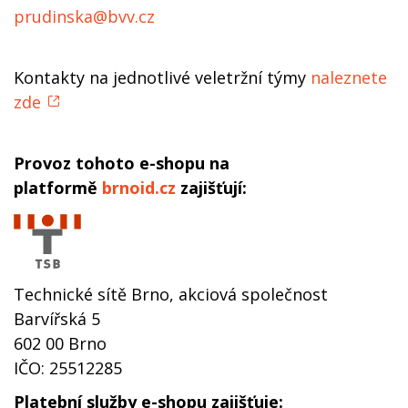
prudinska@bvv.cz
Kontakty na jednotlivé veletržní týmy
naleznete
zde
Provoz tohoto e-shopu na
platformě
brnoid.cz
zajišťují:
Web
TSB.cz
Technické sítě Brno, akciová společnost
Barvířská 5
602 00 Brno
IČO: 25512285
Platební služby e-shopu zajišťuje: