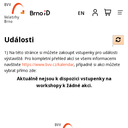
Za
Zobrazit
Registrova
EN
nákupní
se
nav
košík
Události
Obno
data
1) Na této stránce si můžete zakoupit vstupenky pro události
výstaviště. Pro kompletní přehled akcí se všemi informacemi
navštivte
https://www.bvv.cz/kalendar
, případně si akci můžete
vybrat přímo zde:
Aktuálně nejsou k dispozici vstupenky na
workshopy k žádné akci.
Web
BVV.cz